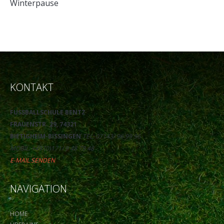
Winterpause
KONTAKT
FUSSBALLSCHULE BENTZ
FRAUENSTR. 29, 74321
BIETIGHEIM-BISSINGEN
TEL: 07143/ 96 99 96
MOBIL: +49 (0)171/ 9 48 78 48
E-MAIL SENDEN
NAVIGATION
HOME