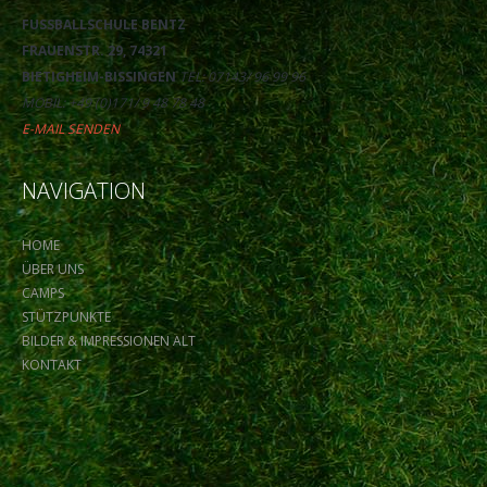
FUSSBALLSCHULE BENTZ
FRAUENSTR. 29, 74321
BIETIGHEIM-BISSINGEN
TEL: 07143/ 96 99 96
MOBIL: +49 (0)171/ 9 48 78 48
E-MAIL SENDEN
NAVIGATION
HOME
ÜBER UNS
CAMPS
STÜTZPUNKTE
BILDER & IMPRESSIONEN ALT
KONTAKT