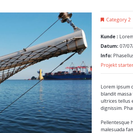
Category 2
Kunde :
Lorem
Datum:
07/07
Info:
Phasellus
Projekt starte
Lorem ipsum do
blandit massa 
ultrices tellu
dignissim. Phas
Pellentesque h
malesuada fame