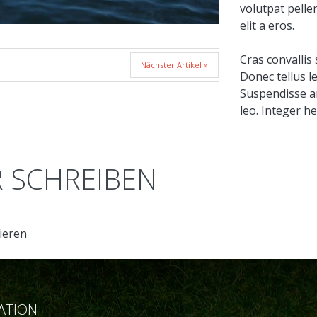
volutpat pellen
elit a eros.
Cras convallis
Nächster Artikel »
Donec tellus le
Suspendisse arc
leo. Integer he
 SCHREIBEN
ieren
ATION