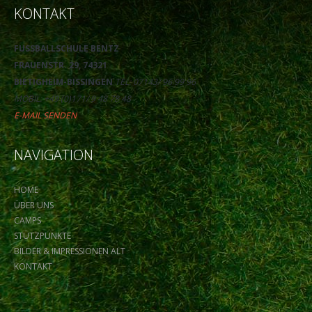
KONTAKT
FUSSBALLSCHULE BENTZ
FRAUENSTR. 29, 74321
BIETIGHEIM-BISSINGEN
TEL: 07143/ 96 99 96
MOBIL: +49 (0)171/ 9 48 78 48
E-MAIL SENDEN
NAVIGATION
HOME
ÜBER UNS
CAMPS
STÜTZPUNKTE
BILDER & IMPRESSIONEN ALT
KONTAKT