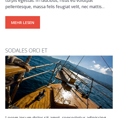
turpis egestas. In faucibus, risus eu volutpat
pellentesque, massa felis feugiat velit, nec mattis…
MEHR LESEN
SODALES ORCI ET
Lorem ipsum dolor sit amet, consectetur adipiscing