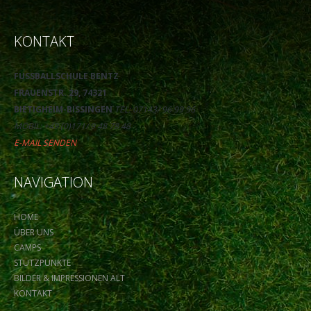
KONTAKT
FUSSBALLSCHULE BENTZ
FRAUENSTR. 29, 74321
BIETIGHEIM-BISSINGEN
TEL: 07143/ 96 99 96
MOBIL: +49 (0)171/ 9 48 78 48
E-MAIL SENDEN
NAVIGATION
HOME
ÜBER UNS
CAMPS
STÜTZPUNKTE
BILDER & IMPRESSIONEN ALT
KONTAKT